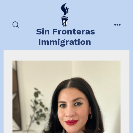
Skip
to
content
Sin Fronteras
search
menu
toggle
Immigration